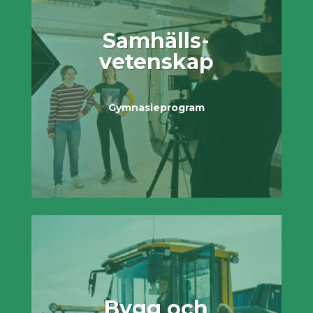
Samhälls­
vetenskap
Gymnasieprogram
Bygg och